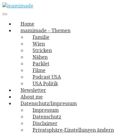
Skip
to
Main
vernäht und zugetextet
navigation
Menu
content
mamimade
Home
mamimade – Themen
Familie
Wien
Stricken
Nähen
Parklet
Filme
Podcast USA
USA Politik
Newsletter
About me
Datenschutz/Impressum
Impressum
Datenschutz
Disclaimer
Privatsphäre-Einstellungen ändern