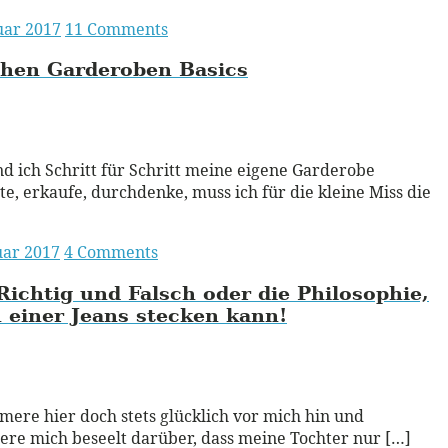
uar 2017
11 Comments
hen Garderoben Basics
ead More
 ich Schritt für Schritt meine eigene Garderobe
te, erkaufe, durchdenke, muss ich für die kleine Miss die
uar 2017
4 Comments
ichtig und Falsch oder die Philosophie,
n einer Jeans stecken
kann!
ead More
mere hier doch stets glücklich vor mich hin und
re mich beseelt darüber, dass meine Tochter nur […]