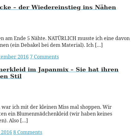
acke – der Wiedereinstieg ins Nähen
ead More
en am Ende 5 Nähte. NATÜRLICH musste ich eine davon
nen (ein Debakel bei dem Material). Ich […]
ptember 2016
7 Comments
rkleid im Japanmix – Sie hat ihren
en Stil
ead More
 war ich mit der kleinen Miss mal shoppen. Wir
ten ein Blumenmädchenkleid (wir haben keines
n). Also […]
i 2016
8 Comments