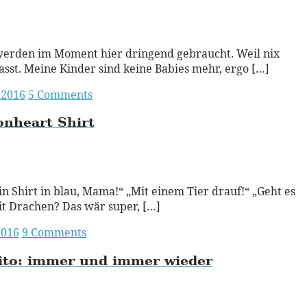
ead More
werden im Moment hier dringend gebraucht. Weil nix
sst. Meine Kinder sind keine Babies mehr, ergo […]
 2016
5 Comments
nheart Shirt
ead More
ein Shirt in blau, Mama!“ „Mit einem Tier drauf!“ „Geht es
t Drachen? Das wär super, […]
2016
9 Comments
to:
immer und immer wieder
ead More