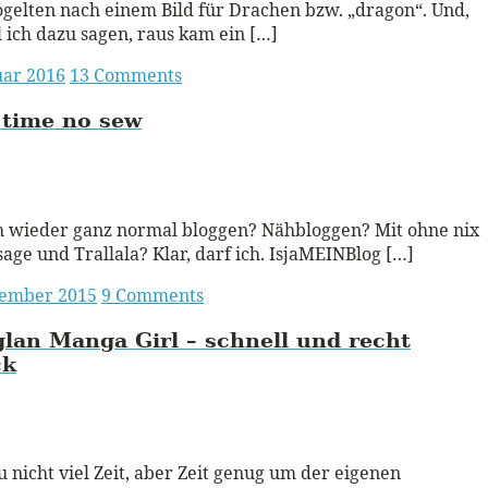
gelten nach einem Bild für Drachen bzw. „dragon“. Und,
l ich dazu sagen, raus kam ein […]
uar 2016
13 Comments
 time no sew
ead More
h wieder ganz normal bloggen? Nähbloggen? Mit ohne nix
age und Trallala? Klar, darf ich. IsjaMEINBlog […]
vember 2015
9 Comments
lan Manga Girl – schnell und recht
ck
ead More
u nicht viel Zeit, aber Zeit genug um der eigenen