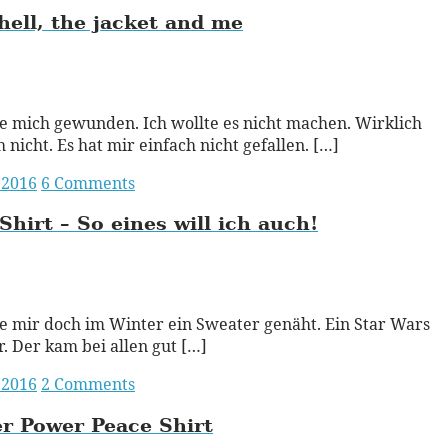
hell, the jacket and me
ead More
e mich gewunden. Ich wollte es nicht machen. Wirklich
h nicht. Es hat mir einfach nicht gefallen. […]
 2016
6 Comments
Shirt – So eines will ich
auch!
ead More
e mir doch im Winter ein Sweater genäht. Ein Star Wars
. Der kam bei allen gut […]
 2016
2 Comments
r Power Peace Shirt