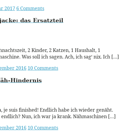
ar 2017
6 Comments
jacke:
das Ersatzteil
ead More
nachtszeit, 2 Kinder, 2 Katzen, 1 Haushalt, 1
schine. Was soll ich sagen. Ach, ich sag‘ nix. Ich […]
vember 2016
10 Comments
Näh-Hindernis
ead More
a, je suis finished! Endlich habe ich wieder genäht.
endlich? Nun, ich war ja krank. Nähmaschinen […]
vember 2016
10 Comments