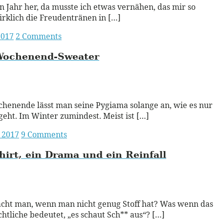
ein Jahr her, da musste ich etwas vernähen, das mir so
irklich die Freudentränen in […]
2017
2 Comments
Wochenend-Sweater
ead More
enende lässt man seine Pygiama solange an, wie es nur
geht. Im Winter zumindest. Meist ist […]
 2017
9 Comments
hirt, ein Drama und ein Reinfall
ead More
cht man, wenn man nicht genug Stoff hat? Was wenn das
chtliche bedeutet, „es schaut Sch** aus“? […]