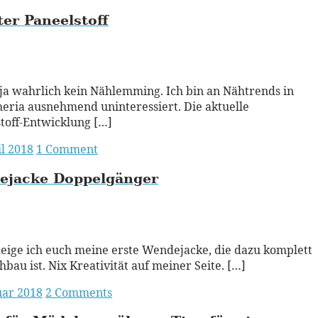
er Paneelstoff
ead More
 ja wahrlich kein Nählemming. Ich bin an Nähtrends in
eria ausnehmend uninteressiert. Die aktuelle
toff-Entwicklung […]
il 2018
1 Comment
ejacke Doppelgänger
ead More
eige ich euch meine erste Wendejacke, die dazu komplett
hbau ist. Nix Kreativität auf meiner Seite. […]
uar 2018
2 Comments