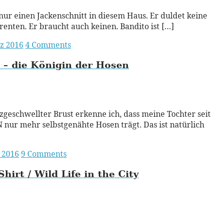
 nur einen Jackenschnitt in diesem Haus. Er duldet keine
enten. Er braucht auch keinen. Bandito ist […]
z 2016
4 Comments
 – die Königin der Hosen
ead More
lzgeschwellter Brust erkenne ich, dass meine Tochter seit
nur mehr selbstgenähte Hosen trägt. Das ist natürlich
 2016
9 Comments
Shirt / Wild Life in the City
ead More