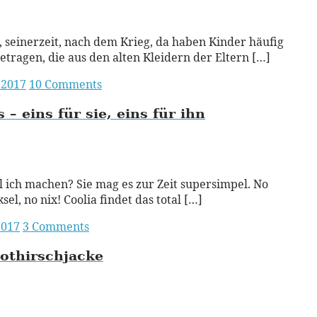
ead More
 seinerzeit, nach dem Krieg, da haben Kinder häufig
etragen, die aus den alten Kleidern der Eltern […]
 2017
10 Comments
s – eins für sie, eins für ihn
ead More
l ich machen? Sie mag es zur Zeit supersimpel. No
sel, no nix! Coolia findet das total […]
2017
3 Comments
othirschjacke
ead More