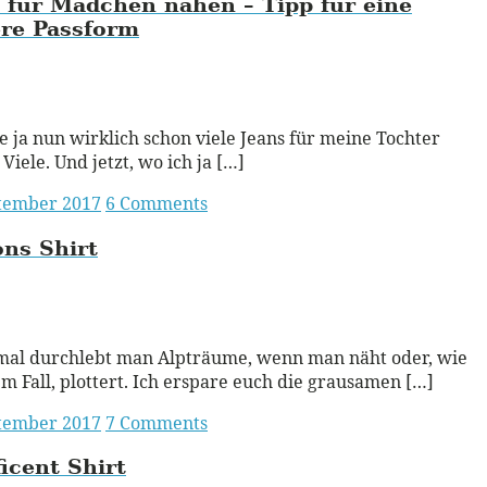
 für Mädchen nähen – Tipp für eine
ere Passform
ead More
e ja nun wirklich schon viele Jeans für meine Tochter
 Viele. Und jetzt, wo ich ja […]
ptember 2017
6 Comments
ns Shirt
ead More
al durchlebt man Alpträume, wenn man näht oder, wie
em Fall, plottert. Ich erspare euch die grausamen […]
ptember 2017
7 Comments
icent Shirt