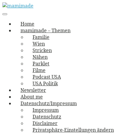
Skip
to
Main
vernäht und zugetextet
navigation
Menu
content
mamimade
Home
mamimade – Themen
Familie
Wien
Stricken
Nähen
Parklet
Filme
Podcast USA
USA Politik
Newsletter
About me
Datenschutz/Impressum
Impressum
Datenschutz
Disclaimer
Privatsphäre-Einstellungen ändern