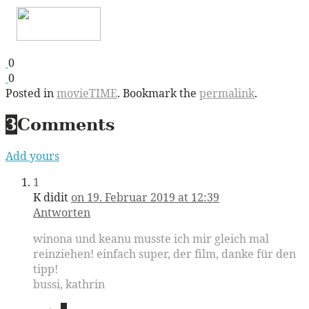
0
0
Posted in
movieTIME
. Bookmark the
permalink
.
3
Comments
Add yours
1
K didit
on 19. Februar 2019 at 12:39
Antworten
winona und keanu musste ich mir gleich mal
reinziehen! einfach super, der film, danke für den
tipp!
bussi, kathrin