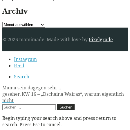
Archiv
Archiv
© 2026 mamimade.
Made with love by
Pixelgrade
Secondary
Instagram
navigation
Feed
Search
Post
Mama sein dagegen sehr ..
gesehen KW 16 – „Dschaina Wairas“, warum eigentlich
navigation
nicht
Suchen
nach:
Begin typing your search above and press return to
search. Press Esc to cancel.