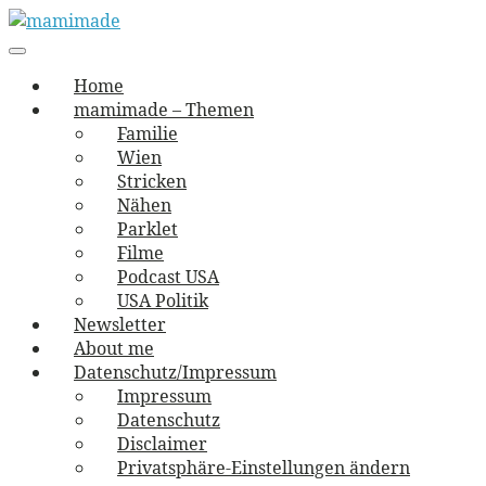
Skip
to
Main
vernäht und zugetextet
navigation
Menu
content
mamimade
Home
mamimade – Themen
Familie
Wien
Stricken
Nähen
Parklet
Filme
Podcast USA
USA Politik
Newsletter
About me
Datenschutz/Impressum
Impressum
Datenschutz
Disclaimer
Privatsphäre-Einstellungen ändern