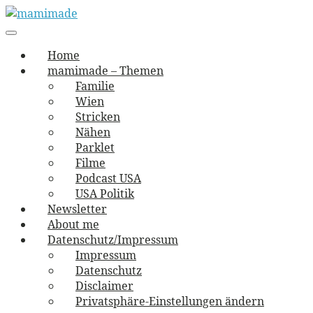
Skip
to
Main
vernäht und zugetextet
navigation
Menu
content
mamimade
Home
mamimade – Themen
Familie
Wien
Stricken
Nähen
Parklet
Filme
Podcast USA
USA Politik
Newsletter
About me
Datenschutz/Impressum
Impressum
Datenschutz
Disclaimer
Privatsphäre-Einstellungen ändern