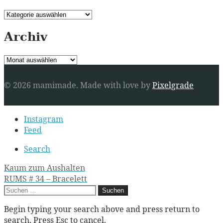
Kategorien
Archiv
Archiv
© 2026 mamimade.
Made with love by
Pixelgrade
Secondary
Instagram
navigation
Feed
Search
Post
Kaum zum Aushalten
RUMS # 34 – Bracelett
navigation
Suchen
nach:
Begin typing your search above and press return to
search. Press Esc to cancel.