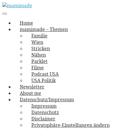
Skip
to
Main
vernäht und zugetextet
navigation
Menu
content
mamimade
Home
mamimade – Themen
Familie
Wien
Stricken
Nähen
Parklet
Filme
Podcast USA
USA Politik
Newsletter
About me
Datenschutz/Impressum
Impressum
Datenschutz
Disclaimer
Privatsphäre-Einstellungen ändern