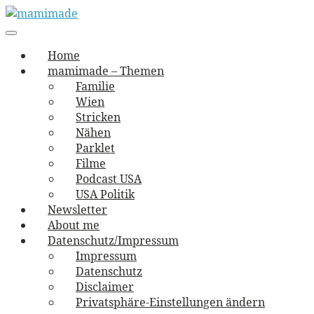
Skip
to
Main
vernäht und zugetextet
navigation
Menu
content
mamimade
Home
mamimade – Themen
Familie
Wien
Stricken
Nähen
Parklet
Filme
Podcast USA
USA Politik
Newsletter
About me
Datenschutz/Impressum
Impressum
Datenschutz
Disclaimer
Privatsphäre-Einstellungen ändern