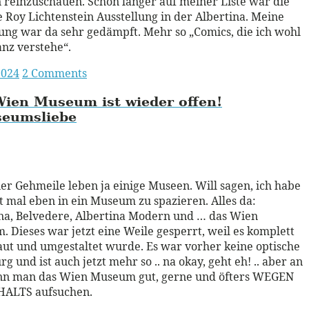
reinzuschauen. Schon länger auf meiner Liste war die
e Roy Lichtenstein Ausstellung in der Albertina. Meine
ng war da sehr gedämpft. Mehr so „Comics, die ich wohl
anz verstehe“.
2024
2 Comments
Wien Museum ist wieder
offen!
eumsliebe
ead More
er Gehmeile leben ja einige Museen. Will sagen, ich habe
ht mal eben in ein Museum zu spazieren. Alles da:
na, Belvedere, Albertina Modern und … das Wien
 Dieses war jetzt eine Weile gesperrt, weil es komplett
t und umgestaltet wurde. Es war vorher keine optische
g und ist auch jetzt mehr so .. na okay, geht eh! .. aber an
ann man das Wien Museum gut, gerne und öfters WEGEN
HALTS aufsuchen.