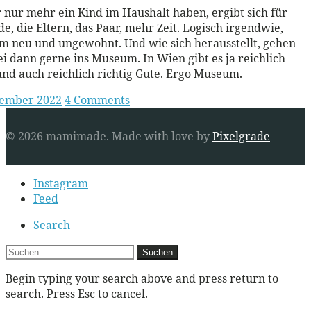
r nur mehr ein Kind im Haushalt haben, ergibt sich für
de, die Eltern, das Paar, mehr Zeit. Logisch irgendwie,
m neu und ungewohnt. Und wie sich herausstellt, gehen
i dann gerne ins Museum. In Wien gibt es ja reichlich
nd auch reichlich richtig Gute. Ergo Museum.
vember 2022
4 Comments
© 2026 mamimade.
Made with love by
Pixelgrade
Secondary
Instagram
navigation
Feed
Search
Suchen
nach:
Begin typing your search above and press return to
search. Press Esc to cancel.