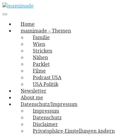
Skip
to
Main
vernäht und zugetextet
navigation
Menu
content
mamimade
Home
mamimade – Themen
Familie
Wien
Stricken
Nähen
Parklet
Filme
Podcast USA
USA Politik
Newsletter
About me
Datenschutz/Impressum
Impressum
Datenschutz
Disclaimer
Privatsphäre-Einstellungen ändern