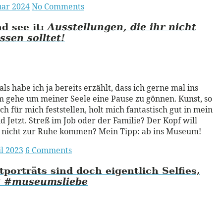
uar 2024
No Comments
d see it:
Ausstellungen, die ihr nicht
assen
solltet!
ead More
s habe ich ja bereits erzählt, dass ich gerne mal ins
gehe um meiner Seele eine Pause zu gönnen. Kunst, so
ich für mich feststellen, holt mich fantastisch gut in mein
d Jetzt. Streß im Job oder der Familie? Der Kopf will
 nicht zur Ruhe kommen? Mein Tipp: ab ins Museum!
il 2023
6 Comments
tporträts sind doch eigentlich Selfies,
?
#museumsliebe
ead More