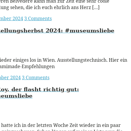
ren Belvedere kann man zur Zeit eine sehr coole
lung sehen, die ich euch ehrlich ans Herz […]
ember 2024
3 Comments
ellungsherbst 2024:
#museumsliebe
ead More
wieder einiges los in Wien. Ausstellungstechnisch. Hier ein
amimade-Empfehlungen
ober 2024
3 Comments
oy, der flasht richtig gut:
eumsliebe
ead More
 hatte ich in der letzten Woche Zeit wieder in ein paar