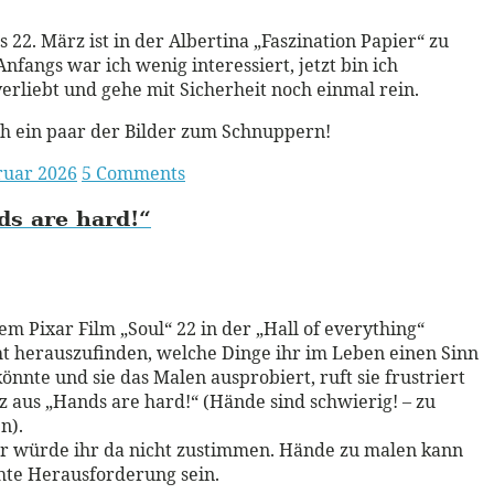
s 22. März ist in der Albertina „Faszination Papier“ zu
Anfangs war ich wenig interessiert, jetzt bin ich
erliebt und gehe mit Sicherheit noch einmal rein.
h ein paar der Bilder zum Schnuppern!
ruar 2026
5 Comments
ds are
hard!
“
ead More
dem Pixar Film „Soul“ 22 in der „Hall of everything“
t herauszufinden, welche Dinge ihr im Leben einen Sinn
önnte und sie das Malen ausprobiert, ruft sie frustriert
z aus „Hands are hard!“ (Hände sind schwierig! – zu
n).
r würde ihr da nicht zustimmen. Hände zu malen kann
hte Herausforderung sein.