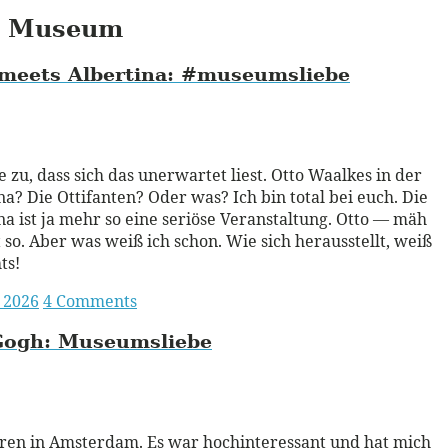
Museum
meets Albertina:
#museumsliebe
ead More
e zu, dass sich das unerwartet liest. Otto Waalkes in der
na? Die Ottifanten? Oder was? Ich bin total bei euch. Die
na ist ja mehr so eine seriöse Veranstaltung. Otto — mäh
 so. Aber was weiß ich schon. Wie sich herausstellt, weiß
ts!
i 2026
4 Comments
Gogh:
Museumsliebe
ead More
ren in Amsterdam. Es war hochinteressant und hat mich