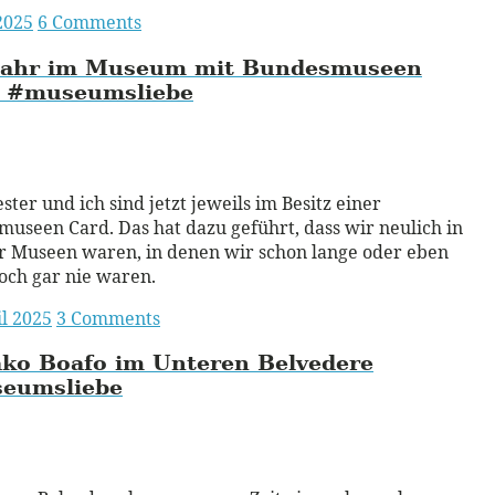
 2025
6 Comments
jahr im Museum mit Bundesmuseen
#museumsliebe
ead More
ster und ich sind jetzt jeweils im Besitz einer
useen Card. Das hat dazu geführt, dass wir neulich in
r Museen waren, in denen wir schon lange oder eben
och gar nie waren.
il 2025
3 Comments
ko Boafo im Unteren Belvedere
eumsliebe
ead More