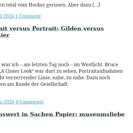
en total vom Hocker gerissen. Aber dazu […]
il 2026
1 Comment
ait versus Portrait:
Gilden versus
ier
ead More
 war ich – am letzten Tag noch – im Westlicht. Bruce
„A Closer Look“ war dort zu sehen. Portraitaufnahmen
cht verzerrender Linse, nahe, zu nahe. Dazu noch
n am Rande der Gesellschaft.
z 2026
4 Comments
swert in Sachen Papier:
museumsliebe
ead More