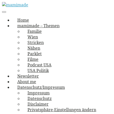
Skip
to
Main
vernäht und zugetextet
navigation
Menu
content
mamimade
Home
mamimade – Themen
Familie
Wien
Stricken
Nähen
Parklet
Filme
Podcast USA
USA Politik
Newsletter
About me
Datenschutz/Impressum
Impressum
Datenschutz
Disclaimer
Privatsphäre-Einstellungen ändern