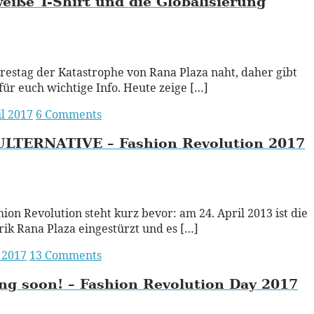
eiße T-Shirt und die Globalisierung
ead More
restag der Katastrophe von Rana Plaza naht, daher gibt
 für euch wichtige Info. Heute zeige […]
il 2017
6 Comments
LTERNATIVE – Fashion Revolution 2017
ead More
hion Revolution steht kurz bevor: am 24. April 2013 ist die
ik Rana Plaza eingestürzt und es […]
l 2017
13 Comments
ing
soon!
– Fashion Revolution Day 2017