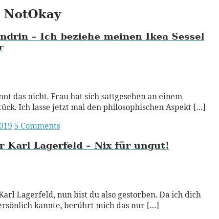
NotOkay
ndrin – Ich beziehe meinen Ikea Sessel
r
ead More
nt das nicht. Frau hat sich sattgesehen an einem
ück. Ich lasse jetzt mal den philosophischen Aspekt […]
2019
5 Comments
r Karl Lagerfeld – Nix für
ungut!
ead More
Karl Lagerfeld, nun bist du also gestorben. Da ich dich
ersönlich kannte, berührt mich das nur […]