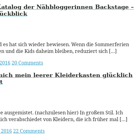
atalog der Nähbloggerinnen Backstage –
ückblick
ead More
 es hat sich wieder bewiesen. Wenn die Sommerferien
n und die Kids daheim bleiben, reduziert sich […]
 2016
20 Comments
ich mein leerer Kleiderkasten glücklich
t
ead More
te ausgemistet. (nachzulesen hier) In großem Stil. Ich
ich verabschiedet von Kleidern, die ich früher mal […]
i 2016
22 Comments