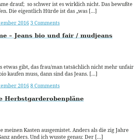
me drauf; so schwer ist es wirklich nicht. Das bewußte
en. Die eigentlich Hürde ist das „was […]
ptember 2016
3 Comments
me – Jeans bio und fair / mudjeans
ead More
 etwas gibt, das frau/man tatsächlich nicht mehr unfair
io kaufen muss, dann sind das Jeans. […]
ptember 2016
8 Comments
e Herbstgarderobenpläne
ead More
te meinen Kasten ausgemistet. Anders als die zig Jahre
Ganz anders. Und ich wusste genau: Der […]