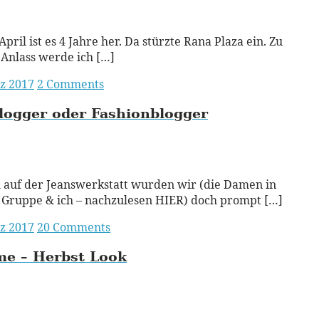
ead More
April ist es 4 Jahre her. Da stürzte Rana Plaza ein. Zu
Anlass werde ich […]
z 2017
2 Comments
logger oder Fashionblogger
ead More
 auf der Jeanswerkstatt wurden wir (die Damen in
Gruppe & ich – nachzulesen HIER) doch prompt […]
z 2017
20 Comments
me – Herbst Look
ead More