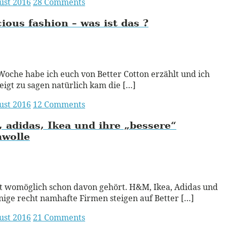
ust 2016
28 Comments
ious fashion – was ist das ?
ead More
Woche habe ich euch von Better Cotton erzählt und ich
eigt zu sagen natürlich kam die […]
ust 2016
12 Comments
adidas, Ikea und ihre „bessere“
wolle
ead More
t womöglich schon davon gehört. H&M, Ikea, Adidas und
nige recht namhafte Firmen steigen auf Better […]
ust 2016
21 Comments