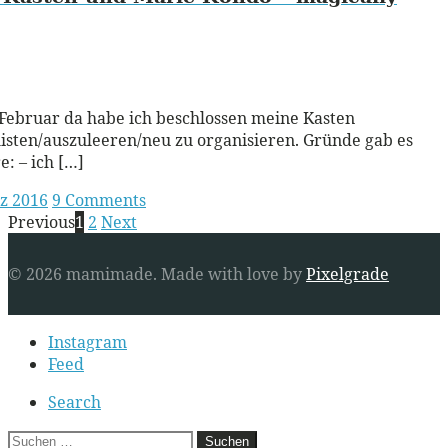
ead More
Februar da habe ich beschlossen meine Kasten
sten/auszuleeren/neu zu organisieren. Gründe gab es
: – ich […]
z 2016
9 Comments
Posts
Previous
1
2
Next
navigation
© 2026 mamimade.
Made with love by
Pixelgrade
Secondary
Instagram
navigation
Feed
Search
Suchen