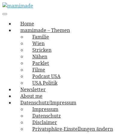
Skip
to
Main
vernäht und zugetextet
navigation
Menu
content
mamimade
Home
mamimade – Themen
Familie
Wien
Stricken
Nähen
Parklet
Filme
Podcast USA
USA Politik
Newsletter
About me
Datenschutz/Impressum
Impressum
Datenschutz
Disclaimer
Privatsphäre-Einstellungen ändern