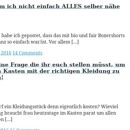
m ich nicht einfach
ALLES
selber nähe
ead More
 habe ich gepostet, dass das mit bio und fair Boxershorts
anz so einfach war/ist. Vor allem […]
i 2016
14 Comments
ine Frage die ihr euch stellen müsst, um
 Kasten mit der richtigen Kleidung zu
n!
ead More
f ein Kleidungsstück denn eigentlich kosten? Wieviel
g braucht frau heutzutage im Kasten parat um allen
en […]