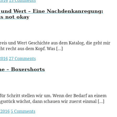
 2016
15 Comments
s und Wert – Eine Nachdenkanregung:
is not okay
ead More
reis und Wert Geschichte aus dem Katalog, die geht mir
cht recht aus dem Kopf. Was […]
 2016
27 Comments
me – Boxershorts
ead More
 für Schritt stellen wir um. Wenn der Bedarf an einem
gsstück wächst, dann schauen wir zuerst einmal […]
 2016
5 Comments