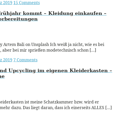
z 2019
15 Comments
rühjahr kommt – Kleidung einkaufen –
orbereitungen
ead More
y Artem Bali on Unsplash Ich weiß ja nicht, wie es bei
t, aber bei mir sprießen modetechnisch schon […]
z 2019
7 Comments
nd Upcycling im eigenen Kleiderkasten –
me
ead More
eiderkasten ist meine Schatzkammer bzw. wird er
ehr dazu. Das liegt daran, dass ich einerseits ALLES […]