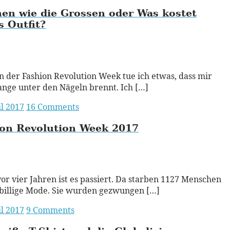
en wie die Grossen oder Was kostet
s Outfit?
ead More
n der Fashion Revolution Week tue ich etwas, dass mir
ange unter den Nägeln brennt. Ich […]
il 2017
16 Comments
ion Revolution Week 2017
ead More
or vier Jahren ist es passiert. Da starben 1127 Menschen
 billige Mode. Sie wurden gezwungen […]
il 2017
9 Comments