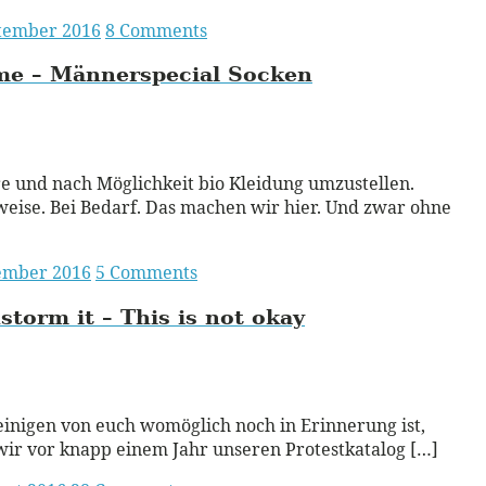
ptember 2016
8 Comments
me – Männerspecial Socken
ead More
re und nach Möglichkeit bio Kleidung umzustellen.
weise. Bei Bedarf. Das machen wir hier. Und zwar ohne
tember 2016
5 Comments
storm it – This is not okay
ead More
einigen von euch womöglich noch in Erinnerung ist,
ir vor knapp einem Jahr unseren Protestkatalog […]