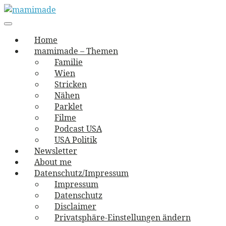
Skip
to
Main
vernäht und zugetextet
navigation
Menu
content
mamimade
Home
mamimade – Themen
Familie
Wien
Stricken
Nähen
Parklet
Filme
Podcast USA
USA Politik
Newsletter
About me
Datenschutz/Impressum
Impressum
Datenschutz
Disclaimer
Privatsphäre-Einstellungen ändern