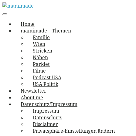
Skip
to
Main
vernäht und zugetextet
navigation
Menu
content
mamimade
Home
mamimade – Themen
Familie
Wien
Stricken
Nähen
Parklet
Filme
Podcast USA
USA Politik
Newsletter
About me
Datenschutz/Impressum
Impressum
Datenschutz
Disclaimer
Privatsphäre-Einstellungen ändern