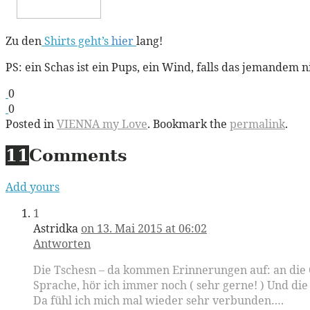
Zu den
Shirts geht’s
hier
lang!
PS: ein Schas ist ein Pups, ein Wind, falls das jemandem ni
0
0
Posted in
VIENNA my Love
. Bookmark the
permalink
.
11
Comments
Add yours
1
Astridka
on 13. Mai 2015 at 06:02
Antworten
Die Tschesn – da kommen Erinnerungen auf: an die Om
Sprache, hör ich immer noch ( sehr gerne! ) Und di
Da fühl ich mich mal wieder sehr verbunden….