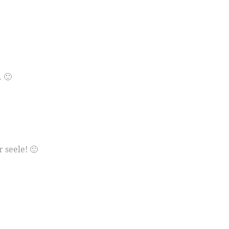
 🙂
 seele! 🙂