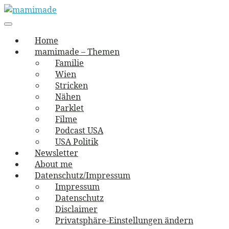
Skip
to
Main
vernäht und zugetextet
navigation
Menu
content
mamimade
Home
mamimade – Themen
Familie
Wien
Stricken
Nähen
Parklet
Filme
Podcast USA
USA Politik
Newsletter
About me
Datenschutz/Impressum
Impressum
Datenschutz
Disclaimer
Privatsphäre-Einstellungen ändern