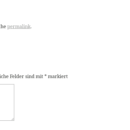
the
permalink
.
iche Felder sind mit
*
markiert