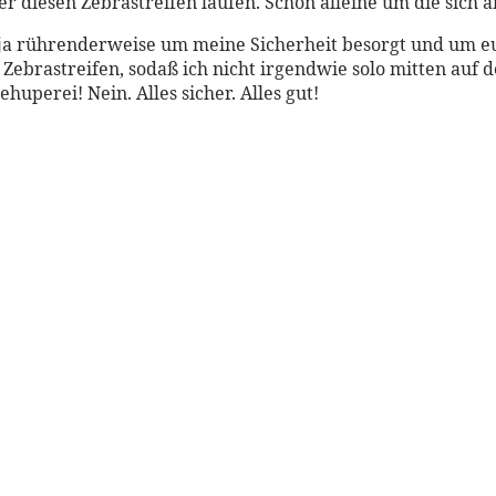
er diesen Zebrastreifen laufen. Schon alleine um die sich 
 ja rührenderweise um meine Sicherheit besorgt und um e
 Zebrastreifen, sodaß ich nicht irgendwie solo mitten auf
perei! Nein. Alles sicher. Alles gut!