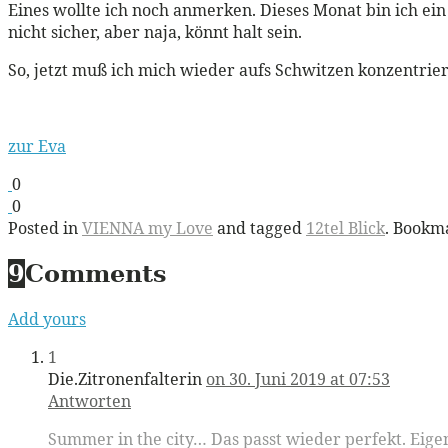
Eines wollte ich noch anmerken. Dieses Monat bin ich ei
nicht sicher, aber naja, könnt halt sein.
So, jetzt muß ich mich wieder aufs Schwitzen konzentrie
zur Eva
0
0
Posted in
VIENNA my Love
and tagged
12tel Blick
. Bookm
9
Comments
Add yours
1
Die.Zitronenfalterin
on 30. Juni 2019 at 07:53
Antworten
Summer in the city… Das passt wieder perfekt. Eigen