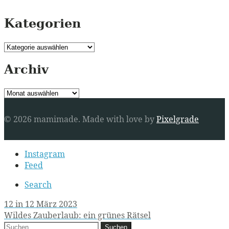
Kategorien
Kategorien
Archiv
Archiv
© 2026 mamimade.
Made with love by
Pixelgrade
Secondary
Instagram
navigation
Feed
Search
Post
12 in 12 März 2023
Wildes Zauberlaub: ein grünes Rätsel
navigation
Suchen