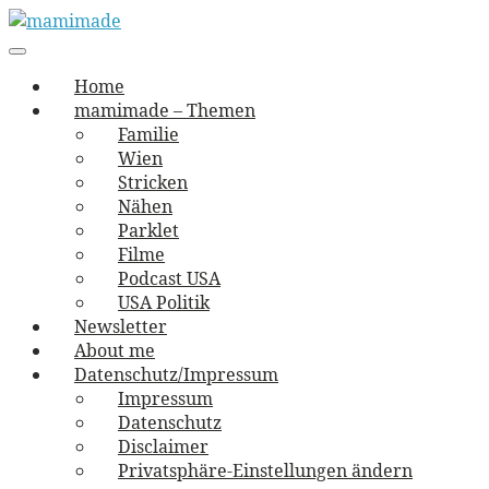
Skip
to
Main
vernäht und zugetextet
navigation
Menu
content
mamimade
Home
mamimade – Themen
Familie
Wien
Stricken
Nähen
Parklet
Filme
Podcast USA
USA Politik
Newsletter
About me
Datenschutz/Impressum
Impressum
Datenschutz
Disclaimer
Privatsphäre-Einstellungen ändern