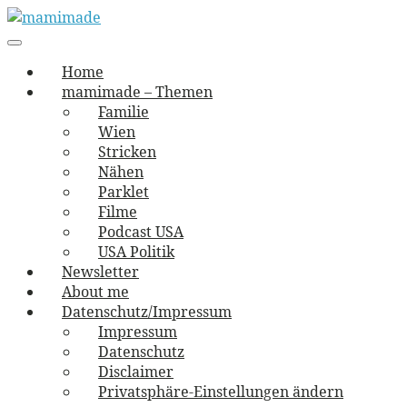
Skip
to
Main
vernäht und zugetextet
navigation
Menu
content
mamimade
Home
mamimade – Themen
Familie
Wien
Stricken
Nähen
Parklet
Filme
Podcast USA
USA Politik
Newsletter
About me
Datenschutz/Impressum
Impressum
Datenschutz
Disclaimer
Privatsphäre-Einstellungen ändern