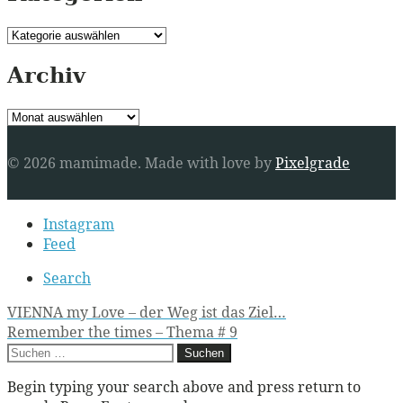
Kategorien
Archiv
Archiv
© 2026 mamimade.
Made with love by
Pixelgrade
Secondary
Instagram
navigation
Feed
Search
Post
VIENNA my Love – der Weg ist das Ziel…
Remember the times – Thema # 9
navigation
Suchen
nach:
Begin typing your search above and press return to