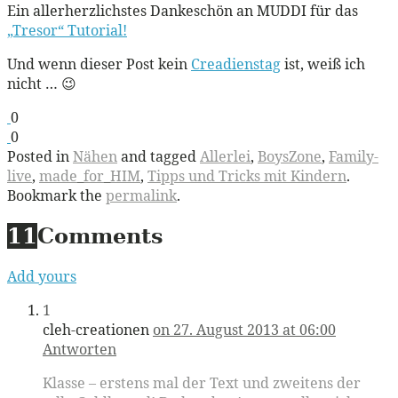
Ein allerherzlichstes Dankeschön an MUDDI für das
„Tresor“ Tutorial!
Und wenn dieser Post kein
Creadienstag
ist, weiß ich
nicht … 😉
0
0
Posted in
Nähen
and tagged
Allerlei
,
BoysZone
,
Family-
live
,
made_for_HIM
,
Tipps und Tricks mit Kindern
.
Bookmark the
permalink
.
11
Comments
Add yours
1
cleh-creationen
on 27. August 2013 at 06:00
Antworten
Klasse – erstens mal der Text und zweitens der