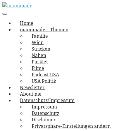
Skip
to
Main
vernäht und zugetextet
navigation
Menu
content
mamimade
Home
mamimade – Themen
Familie
Wien
Stricken
Nähen
Parklet
Filme
Podcast USA
USA Politik
Newsletter
About me
Datenschutz/Impressum
Impressum
Datenschutz
Disclaimer
Privatsphäre-Einstellungen ändern