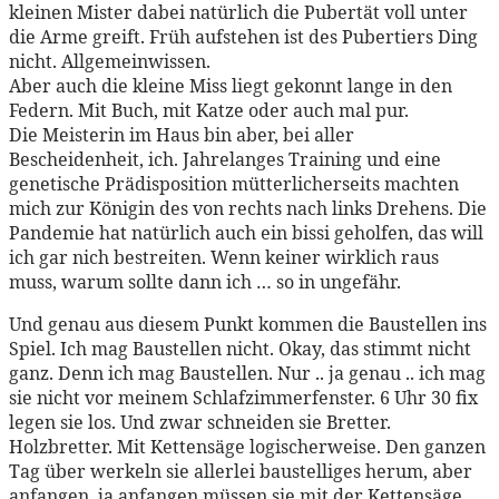
kleinen Mister dabei natürlich die Pubertät voll unter
die Arme greift. Früh aufstehen ist des Pubertiers Ding
nicht. Allgemeinwissen.
Aber auch die kleine Miss liegt gekonnt lange in den
Federn. Mit Buch, mit Katze oder auch mal pur.
Die Meisterin im Haus bin aber, bei aller
Bescheidenheit, ich. Jahrelanges Training und eine
genetische Prädisposition mütterlicherseits machten
mich zur Königin des von rechts nach links Drehens. Die
Pandemie hat natürlich auch ein bissi geholfen, das will
ich gar nich bestreiten. Wenn keiner wirklich raus
muss, warum sollte dann ich … so in ungefähr.
Und genau aus diesem Punkt kommen die Baustellen ins
Spiel. Ich mag Baustellen nicht. Okay, das stimmt nicht
ganz. Denn ich mag Baustellen. Nur .. ja genau .. ich mag
sie nicht vor meinem Schlafzimmerfenster. 6 Uhr 30 fix
legen sie los. Und zwar schneiden sie Bretter.
Holzbretter. Mit Kettensäge logischerweise. Den ganzen
Tag über werkeln sie allerlei baustelliges herum, aber
anfangen, ja anfangen müssen sie mit der Kettensäge.