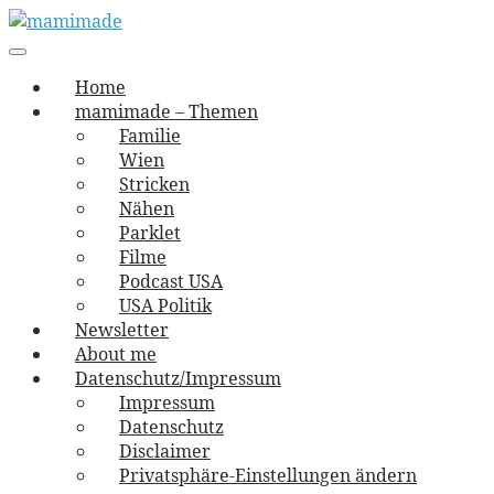
Skip
to
Main
vernäht und zugetextet
navigation
Menu
content
mamimade
Home
mamimade – Themen
Familie
Wien
Stricken
Nähen
Parklet
Filme
Podcast USA
USA Politik
Newsletter
About me
Datenschutz/Impressum
Impressum
Datenschutz
Disclaimer
Privatsphäre-Einstellungen ändern