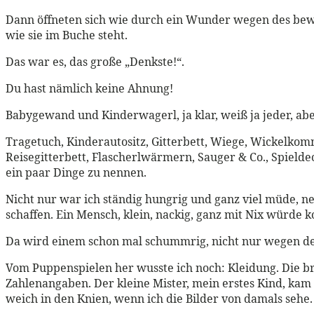
Dann öffneten sich wie durch ein Wunder wegen des bewu
wie sie im Buche steht.
Das war es, das große „Denkste!“.
Du hast nämlich keine Ahnung!
Babygewand und Kinderwagerl, ja klar, weiß ja jeder, ab
Tragetuch, Kinderautositz, Gitterbett, Wiege, Wickelko
Reisegitterbett, Flascherlwärmern, Sauger & Co., Spiel
ein paar Dinge zu nennen.
Nicht nur war ich ständig hungrig und ganz viel müde, nei
schaffen. Ein Mensch, klein, nackig, ganz mit Nix würde
Da wird einem schon mal schummrig, nicht nur wegen d
Vom Puppenspielen her wusste ich noch: Kleidung. Die b
Zahlenangaben. Der kleine Mister, mein erstes Kind, kam 
weich in den Knien, wenn ich die Bilder von damals sehe.