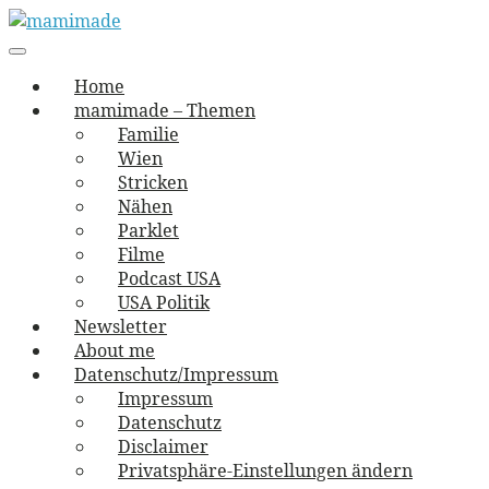
Skip
to
Main
vernäht und zugetextet
navigation
Menu
content
mamimade
Home
mamimade – Themen
Familie
Wien
Stricken
Nähen
Parklet
Filme
Podcast USA
USA Politik
Newsletter
About me
Datenschutz/Impressum
Impressum
Datenschutz
Disclaimer
Privatsphäre-Einstellungen ändern