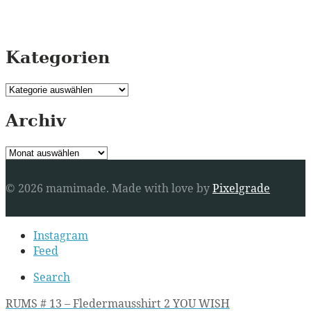
Kategorien
Kategorien
Archiv
Archiv
© 2026 mamimade.
Made with love by
Pixelgrade
Secondary
Instagram
navigation
Feed
Search
Post
RUMS # 13 – Fledermausshirt 2 YOU WISH