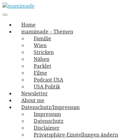
Skip
to
Main
vernäht und zugetextet
navigation
Menu
content
mamimade
Home
mamimade – Themen
Familie
Wien
Stricken
Nähen
Parklet
Filme
Podcast USA
USA Politik
Newsletter
About me
Datenschutz/Impressum
Impressum
Datenschutz
Disclaimer
Privatsphäre-Einstellungen ändern