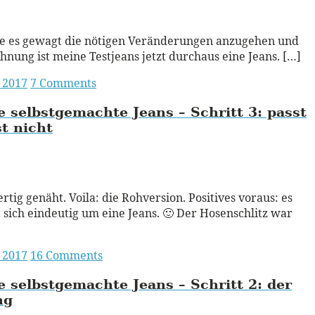
ead More
be es gewagt die nötigen Veränderungen anzugehen und
ohnung ist meine Testjeans jetzt durchaus eine Jeans. […]
i 2017
7 Comments
 selbstgemachte Jeans – Schritt 3:
passt
st nicht
ead More
ertig genäht. Voila: die Rohversion. Positives voraus: es
 sich eindeutig um eine Jeans. 🙂 Der Hosenschlitz war
i 2017
16 Comments
 selbstgemachte Jeans – Schritt 2:
der
ng