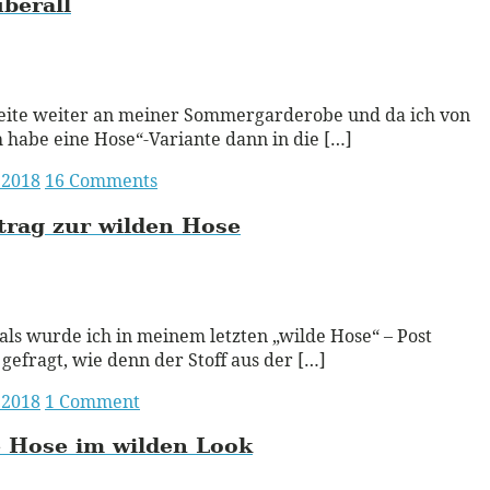
berall
ead More
eite weiter an meiner Sommergarderobe und da ich von
h habe eine Hose“-Variante dann in die […]
 2018
16 Comments
rag zur wilden Hose
ead More
s wurde ich in meinem letzten „wilde Hose“ – Post
gefragt, wie denn der Stoff aus der […]
 2018
1 Comment
 Hose im wilden Look