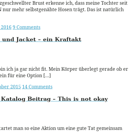
lzgeschwellter Brust erkenne ich, dass meine Tochter seit
nur mehr selbstgenähte Hosen trägt. Das ist natürlich
 2016
9 Comments
 und Jacket – ein Kraftakt
ead More
in ich ja gar nicht fit. Mein Körper überlegt gerade ob er
ein für eine Option […]
ober 2015
14 Comments
Katalog Beitrag – This is not okay
ead More
tartet man so eine Aktion um eine gute Tat gemeinsam