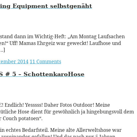
ing Equipment selbstgenäht
ead More
 stand dann im Wichtig-Heft: „Am Montag Laufsachen
n!“ Uff! Mamas Ehrgeiz war geweckt! Laufhose und
[…]
ptember 2014
11 Comments
S
# 5 – SchottenkaroHose
ead More
 Endlich! Yesssss! Daher Fotos Outdoor! Meine
tliche Hose dient für gewöhnlich ja hingebungsvoll dem
r Couch potatoen“.
 ein echtes Bedarfsteil. Meine alte Allerweltshose war
 auseinander gefallen! Und das nach nur 5 Jahren