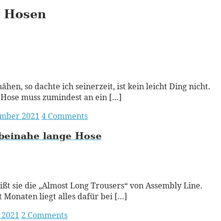
Hosen
ead More
ähen, so dachte ich seinerzeit, ist kein leicht Ding nicht.
 Hose muss zumindest an ein […]
ember 2021
4 Comments
beinahe lange Hose
ead More
eißt sie die „Almost Long Trousers“ von Assembly Line.
t Monaten liegt alles dafür bei […]
 2021
2 Comments