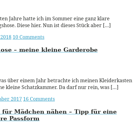
ead More
zten Jahre hatte ich im Sommer eine ganz klare
gshose. Diese hier. Nun ist dieses Stück aber […]
 2018
10 Comments
ose – meine kleine Garderobe
ead More
was über einem Jahr betrachte ich meinen Kleiderkasten
ne kleine Schatzkammer. Da darf nur rein, was […]
ober 2017
16 Comments
 für Mädchen nähen – Tipp für eine
ere Passform
ead More