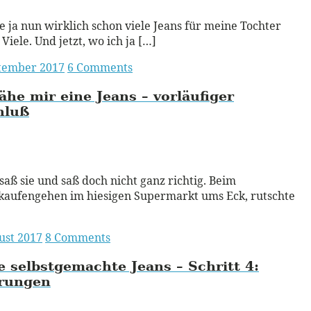
e ja nun wirklich schon viele Jeans für meine Tochter
 Viele. Und jetzt, wo ich ja […]
ptember 2017
6 Comments
ähe mir eine Jeans – vorläufiger
hluß
ead More
 saß sie und saß doch nicht ganz richtig. Beim
kaufengehen im hiesigen Supermarkt ums Eck, rutschte
ust 2017
8 Comments
 selbstgemachte Jeans – Schritt 4:
rungen