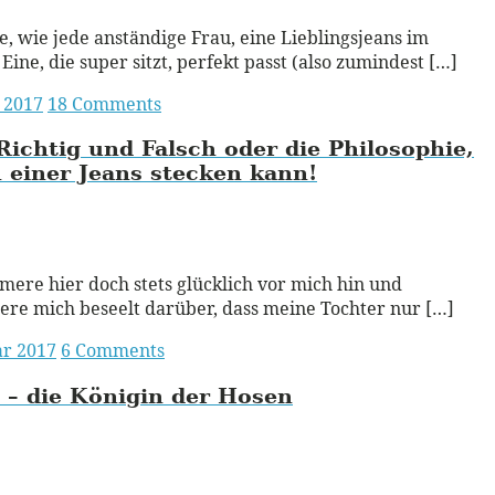
e, wie jede anständige Frau, eine Lieblingsjeans im
 Eine, die super sitzt, perfekt passt (also zumindest […]
 2017
18 Comments
ichtig und Falsch oder die Philosophie,
n einer Jeans stecken
kann!
ead More
mere hier doch stets glücklich vor mich hin und
re mich beseelt darüber, dass meine Tochter nur […]
ar 2017
6 Comments
 – die Königin der Hosen
ead More