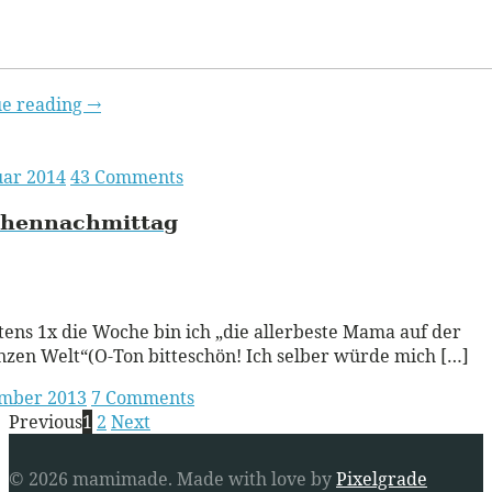
ue reading
→
uar 2014
43 Comments
hennachmittag
ead More
ens 1x die Woche bin ich „die allerbeste Mama auf der
zen Welt“(O-Ton bitteschön! Ich selber würde mich […]
ember 2013
7 Comments
Posts
Previous
1
2
Next
navigation
© 2026 mamimade.
Made with love by
Pixelgrade