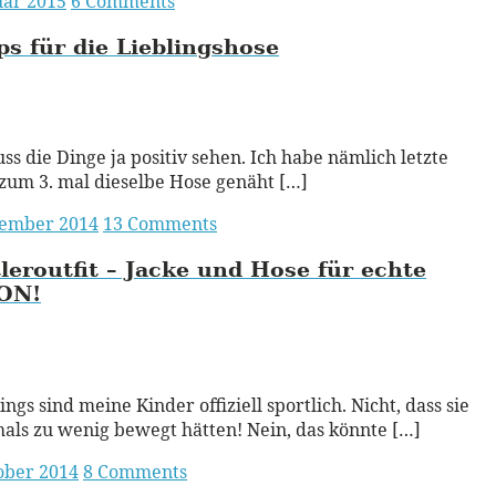
uar 2015
6 Comments
ps für die Lieblingshose
ead More
s die Dinge ja positiv sehen. Ich habe nämlich letzte
um 3. mal dieselbe Hose genäht […]
vember 2014
13 Comments
leroutfit – Jacke und Hose für echte
ON!
ead More
ngs sind meine Kinder offiziell sportlich. Nicht, dass sie
mals zu wenig bewegt hätten! Nein, das könnte […]
ober 2014
8 Comments