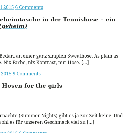
il 2015
6 Comments
eheimtasche in der Tennishose – ein
(geheim)
ead More
Bedarf an einer ganz simplen Sweathose. As plain as
e. Nix Farbe, nix Kontrast, nur Hose. […]
 2015
9 Comments
 Hosen for the girls
ead More
ächte (Summer Nights) gibt es ja zur Zeit keine. Und
ohl es für unseren Geschmack viel zu […]