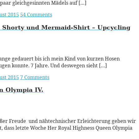
 paar gleichgesinnten Mädels auf […]
ust 2015
54 Comments
 Shorty und Mermaid-Shirt – Upcycling
ead More
lange gedauert bis ich mein Kind von kurzen Hosen
gen konnte. 7 Jahre. Und deswegen sieht […]
ust 2015
7 Comments
n Olympia
IV.
ead More
ßer Freude und nähtechnischer Erleichterung geben wir
, dass letzte Woche Her Royal Highness Queen Olympia