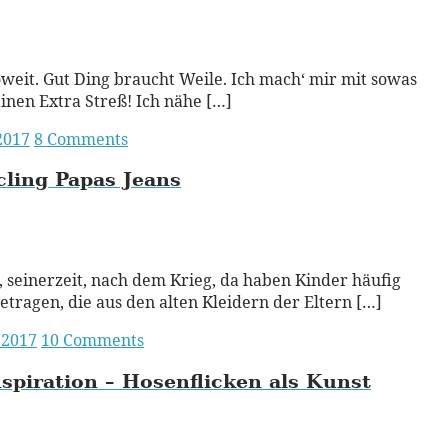
ead More
soweit. Gut Ding braucht Weile. Ich mach‘ mir mit sowas
inen Extra Streß! Ich nähe […]
 2017
8 Comments
ling Papas Jeans
ead More
 seinerzeit, nach dem Krieg, da haben Kinder häufig
etragen, die aus den alten Kleidern der Eltern […]
 2017
10 Comments
spiration – Hosenflicken als Kunst
ead More