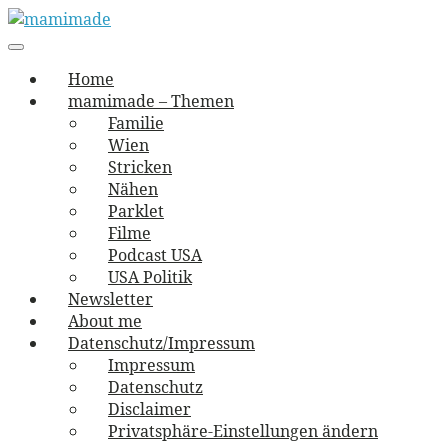
Skip
to
Main
vernäht und zugetextet
navigation
Menu
content
mamimade
Home
mamimade – Themen
Familie
Wien
Stricken
Nähen
Parklet
Filme
Podcast USA
USA Politik
Newsletter
About me
Datenschutz/Impressum
Impressum
Datenschutz
Disclaimer
Privatsphäre-Einstellungen ändern