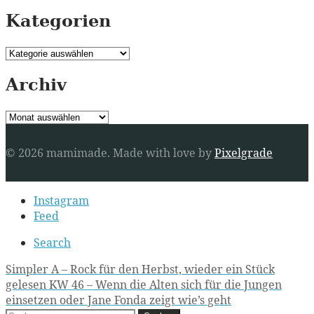
Kategorien
Kategorien
Archiv
Archiv
© 2026 mamimade.
Made with love by
Pixelgrade
Secondary
Instagram
navigation
Feed
Search
Post
Simpler A – Rock für den Herbst, wieder ein Stück
gelesen KW 46 – Wenn die Alten sich für die Jungen
navigation
einsetzen oder Jane Fonda zeigt wie’s geht