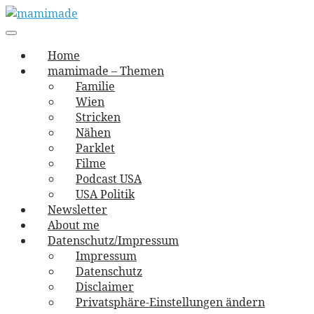
Skip
to
Main
vernäht und zugetextet
navigation
Menu
content
mamimade
Home
mamimade – Themen
Familie
Wien
Stricken
Nähen
Parklet
Filme
Podcast USA
USA Politik
Newsletter
About me
Datenschutz/Impressum
Impressum
Datenschutz
Disclaimer
Privatsphäre-Einstellungen ändern