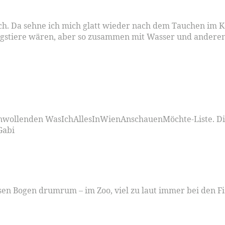
ach. Da sehne ich mich glatt wieder nach dem Tauchen im Ko
eblingstiere wären, aber so zusammen mit Wasser und andere
enwollenden WasIchAllesInWienAnschauenMöchte-Liste. Die
Gabi
sen Bogen drumrum – im Zoo, viel zu laut immer bei den F