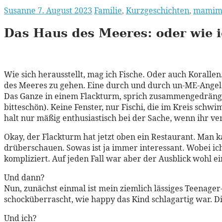
Susanne
7. August 2023
Familie
,
Kurzgeschichten
,
mamim
Das Haus des Meeres:
oder wie i
Wie sich herausstellt, mag ich Fische. Oder auch Koralle
des Meeres zu gehen. Eine durch und durch un-ME-Angeleg
Das Ganze in einem Flackturm, sprich zusammengedrängt i
bitteschön). Keine Fenster, nur Fischi, die im Kreis sch
halt nur mäßig enthusiastisch bei der Sache, wenn ihr ver
Okay, der Flackturm hat jetzt oben ein Restaurant. Man k
drüberschauen. Sowas ist ja immer interessant. Wobei ich 
kompliziert. Auf jeden Fall war aber der Ausblick wohl 
Und dann?
Nun, zunächst einmal ist mein ziemlich lässiges Teenag
schocküberrascht, wie happy das Kind schlagartig war. Di
Und ich?