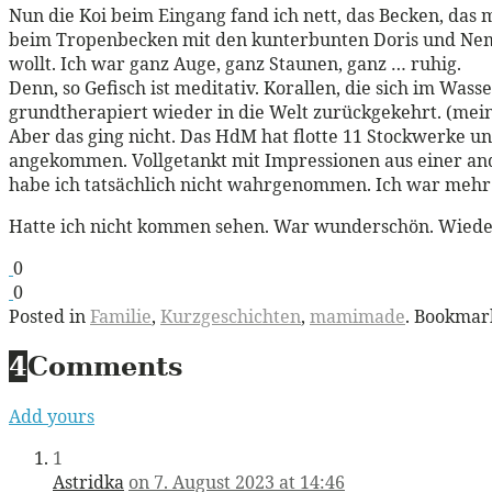
Nun die Koi beim Eingang fand ich nett, das Becken, da
beim Tropenbecken mit den kunterbunten Doris und Nemo
wollt. Ich war ganz Auge, ganz Staunen, ganz … ruhig.
Denn, so Gefisch ist meditativ. Korallen, die sich im Was
grundtherapiert wieder in die Welt zurückgekehrt. (mein
Aber das ging nicht. Das HdM hat flotte 11 Stockwerke un
angekommen. Vollgetankt mit Impressionen aus einer and
habe ich tatsächlich nicht wahrgenommen. Ich war mehr 
Hatte ich nicht kommen sehen. War wunderschön. Wieder
0
0
Posted in
Familie
,
Kurzgeschichten
,
mamimade
. Bookmar
4
Comments
Add yours
1
Astridka
on 7. August 2023 at 14:46