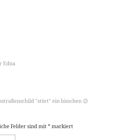
r Edna
traßenschild "stört" ein bisschen 😉
iche Felder sind mit
*
markiert