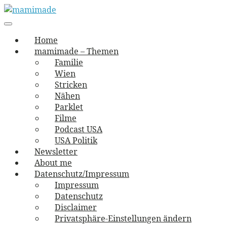
Skip
to
Main
vernäht und zugetextet
navigation
Menu
content
mamimade
Home
mamimade – Themen
Familie
Wien
Stricken
Nähen
Parklet
Filme
Podcast USA
USA Politik
Newsletter
About me
Datenschutz/Impressum
Impressum
Datenschutz
Disclaimer
Privatsphäre-Einstellungen ändern