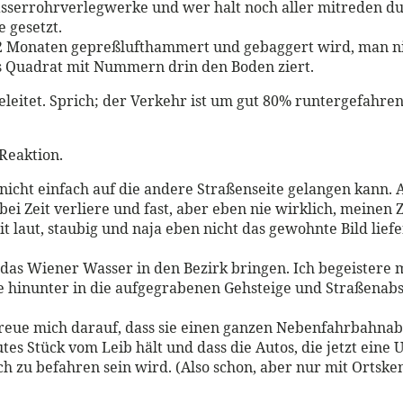
asserrohrverlegwerke und wer halt noch aller mitreden du
 gesetzt.
gut 2 Monaten gepreßlufthammert und gebaggert wird, man n
s Quadrat mit Nummern drin den Boden ziert.
leitet. Sprich; der Verkehr ist um gut 80% runtergefahren. 
 Reaktion.
icht einfach auf die andere Straßenseite gelangen kann. A
i Zeit verliere und fast, aber eben nie wirklich, meinen 
t laut, staubig und naja eben nicht das gewohnte Bild liefe
ch das Wiener Wasser in den Bezirk bringen. Ich begeiste
inunter in die aufgegrabenen Gehsteige und Straßenabschnit
 freue mich darauf, dass sie einen ganzen Nebenfahrbahna
gutes Stück vom Leib hält und dass die Autos, die jetzt e
ch zu befahren sein wird. (Also schon, aber nur mit Ortske