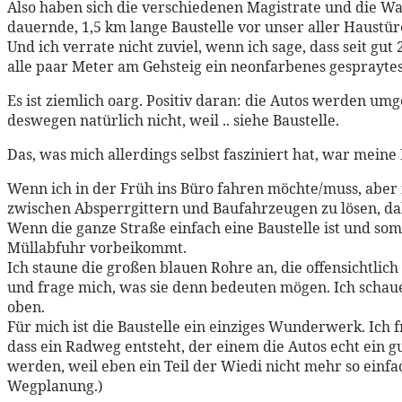
Also haben sich die verschiedenen Magistrate und die W
dauernde, 1,5 km lange Baustelle vor unser aller Haustüre
Und ich verrate nicht zuviel, wenn ich sage, dass seit 
alle paar Meter am Gehsteig ein neonfarbenes gesprayte
Es ist ziemlich oarg. Positiv daran: die Autos werden umge
deswegen natürlich nicht, weil .. siehe Baustelle.
Das, was mich allerdings selbst fasziniert hat, war meine
Wenn ich in der Früh ins Büro fahren möchte/muss, aber n
zwischen Absperrgittern und Baufahrzeugen zu lösen, dabe
Wenn die ganze Straße einfach eine Baustelle ist und somi
Müllabfuhr vorbeikommt.
Ich staune die großen blauen Rohre an, die offensichtli
und frage mich, was sie denn bedeuten mögen. Ich schaue h
oben.
Für mich ist die Baustelle ein einziges Wunderwerk. Ich
dass ein Radweg entsteht, der einem die Autos echt ein 
werden, weil eben ein Teil der Wiedi nicht mehr so einfa
Wegplanung.)