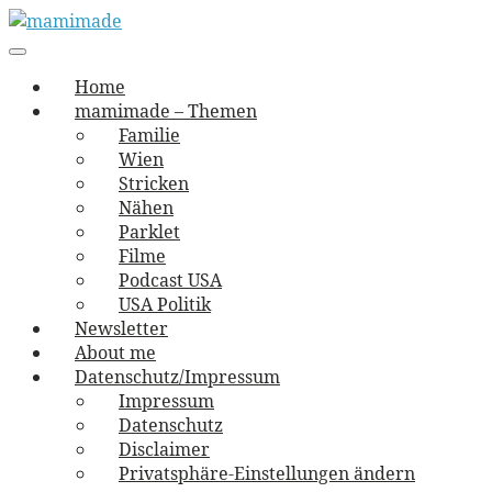
Skip
to
Main
vernäht und zugetextet
navigation
Menu
content
mamimade
Home
mamimade – Themen
Familie
Wien
Stricken
Nähen
Parklet
Filme
Podcast USA
USA Politik
Newsletter
About me
Datenschutz/Impressum
Impressum
Datenschutz
Disclaimer
Privatsphäre-Einstellungen ändern