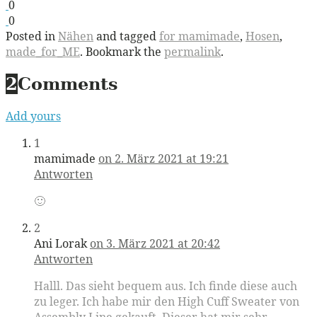
0
0
Posted in
Nähen
and tagged
for mamimade
,
Hosen
,
made_for_ME
. Bookmark the
permalink
.
2
Comments
Add yours
1
mamimade
on 2. März 2021 at 19:21
Antworten
🙂
2
Ani Lorak
on 3. März 2021 at 20:42
Antworten
Halll. Das sieht bequem aus. Ich finde diese auch
zu leger. Ich habe mir den High Cuff Sweater von
Assembly Line gekauft. Dieser hat mir sehr