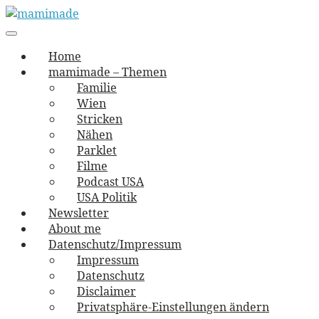
Skip
to
Main
vernäht und zugetextet
navigation
Menu
content
mamimade
Home
mamimade – Themen
Familie
Wien
Stricken
Nähen
Parklet
Filme
Podcast USA
USA Politik
Newsletter
About me
Datenschutz/Impressum
Impressum
Datenschutz
Disclaimer
Privatsphäre-Einstellungen ändern