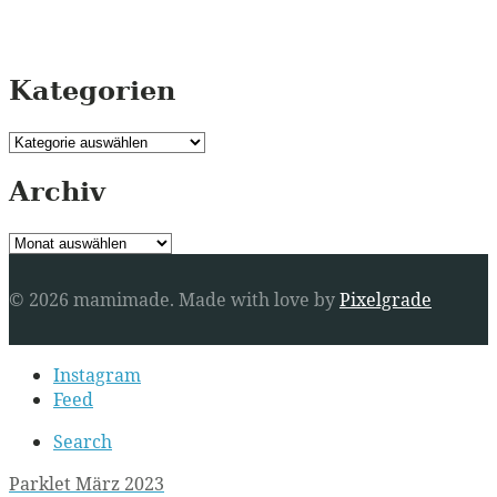
Kategorien
Kategorien
Archiv
Archiv
© 2026 mamimade.
Made with love by
Pixelgrade
Secondary
Instagram
navigation
Feed
Search
Post
Parklet März 2023