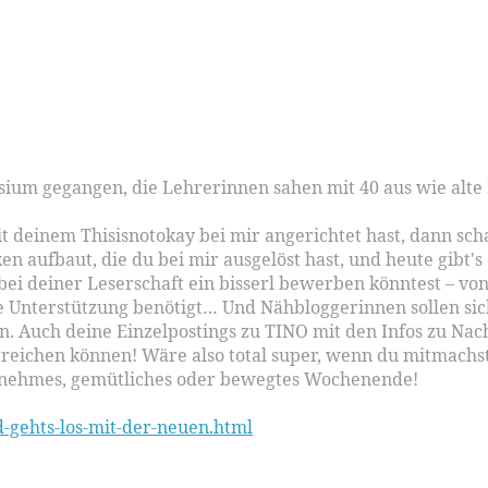
sium gegangen, die Lehrerinnen sahen mit 40 aus wie alt
 deinem Thisisnotokay bei mir angerichtet hast, dann scha
en aufbaut, die du bei mir ausgelöst hast, und heute gibt'
i deiner Leserschaft ein bisserl bewerben könntest – vonw
he Unterstützung benötigt… Und Nähbloggerinnen sollen si
n. Auch deine Einzelpostings zu TINO mit den Infos zu Nac
reichen können! Wäre also total super, wenn du mitmachst
genehmes, gemütliches oder bewegtes Wochenende!
ld-gehts-los-mit-der-neuen.html