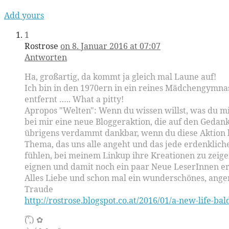
Add yours
1
Rostrose
on 8. Januar 2016 at 07:07
Antworten
Ha, großartig, da kommt ja gleich mal Laune auf!
Ich bin in den 1970ern in ein reines Mädchengymna
entfernt ….. What a pitty!
Apropos "Welten": Wenn du wissen willst, was du mit
bei mir eine neue Bloggeraktion, die auf den Gedank
übrigens verdammt dankbar, wenn du diese Aktion be
Thema, das uns alle angeht und das jede erdenklic
fühlen, bei meinem Linkup ihre Kreationen zu zeige
eignen und damit noch ein paar Neue LeserInnen er
Alles Liebe und schon mal ein wunderschönes, an
Traude
http://rostrose.blogspot.co.at/2016/01/a-new-life-ba
(⁀‵⁀,) ✿