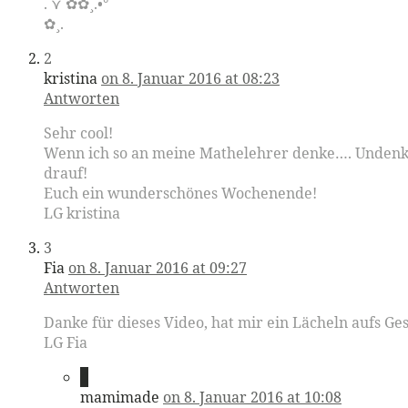
.`⋎´✿✿¸.•°
✿¸.
2
kristina
on 8. Januar 2016 at 08:23
Antworten
Sehr cool!
Wenn ich so an meine Mathelehrer denke…. Undenkbar
drauf!
Euch ein wunderschönes Wochenende!
LG kristina
3
Fia
on 8. Januar 2016 at 09:27
Antworten
Danke für dieses Video, hat mir ein Lächeln aufs Ge
LG Fia
4
mamimade
on 8. Januar 2016 at 10:08