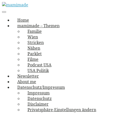
Skip
to
Main
vernäht und zugetextet
navigation
Menu
content
mamimade
Home
mamimade – Themen
Familie
Wien
Stricken
Nähen
Parklet
Filme
Podcast USA
USA Politik
Newsletter
About me
Datenschutz/Impressum
Impressum
Datenschutz
Disclaimer
Privatsphäre-Einstellungen ändern