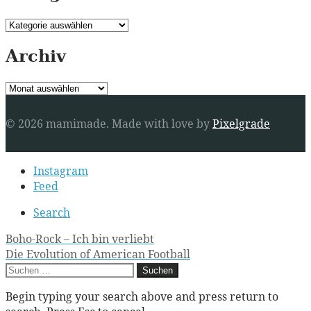
Kategorien
Archiv
Archiv
© 2026 mamimade.
Made with love by
Pixelgrade
Secondary
Instagram
navigation
Feed
Search
Post
Boho-Rock – Ich bin verliebt
Die Evolution of American Football
navigation
Suchen
nach:
Begin typing your search above and press return to