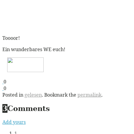
Toooor!
Ein wunderbares WE euch!
0
0
Posted in
gelesen
. Bookmark the
permalink
.
3
Comments
Add yours
1