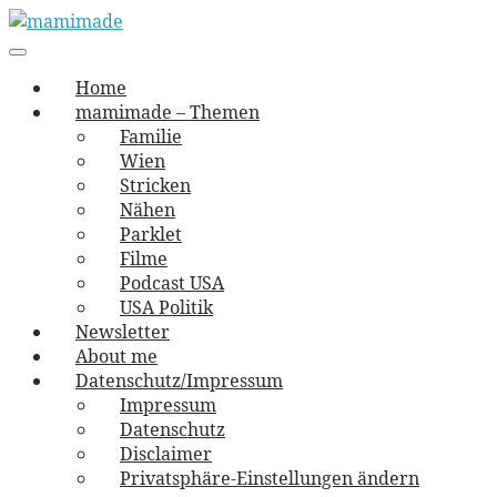
Skip
to
Main
vernäht und zugetextet
navigation
Menu
content
mamimade
Home
mamimade – Themen
Familie
Wien
Stricken
Nähen
Parklet
Filme
Podcast USA
USA Politik
Newsletter
About me
Datenschutz/Impressum
Impressum
Datenschutz
Disclaimer
Privatsphäre-Einstellungen ändern