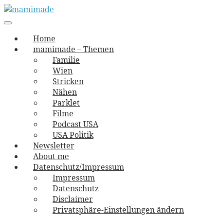
Skip
to
Main
vernäht und zugetextet
navigation
Menu
content
mamimade
Home
mamimade – Themen
Familie
Wien
Stricken
Nähen
Parklet
Filme
Podcast USA
USA Politik
Newsletter
About me
Datenschutz/Impressum
Impressum
Datenschutz
Disclaimer
Privatsphäre-Einstellungen ändern