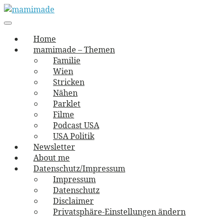
Skip
to
Main
vernäht und zugetextet
navigation
Menu
content
mamimade
Home
mamimade – Themen
Familie
Wien
Stricken
Nähen
Parklet
Filme
Podcast USA
USA Politik
Newsletter
About me
Datenschutz/Impressum
Impressum
Datenschutz
Disclaimer
Privatsphäre-Einstellungen ändern