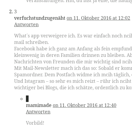
Veranstaltungen. Hm, du bist ja eine, die häufig
3
verfuchstundzugenäht
on 11. Oktober 2016 at 12:02
Antworten
What´s app verweigere ich. Es war einfach noch nci
mail schreiben.
Facebook habe ich ganz am Anfang als fein empfunde
kleinwenig in deren Familien drinnen zu bleiben. 
Nachrichten von Freunden die mir wichtig sind nciht
Mit Mail-Newsletter mach ich das so: Sobald er kom
Spamordner. Dem Postfach widme ich mcih täglich, d
Und Istagram – so sehr es mich reizt – rühr ich ncih
wichtiger bei Blogs, die ich schätze, ordentlich zu 
4
mamimade
on 11. Oktober 2016 at 12:40
Antworten
Vorbild!