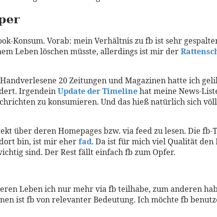
per
ok-Konsum. Vorab: mein Verhältnis zu fb ist sehr gespalte
inem Leben löschen müsste, allerdings ist mir der
Rattens
. Handverlesene 20 Zeitungen und Magazinen hatte ich geli
ndert. Irgendein
Update der Timeline
hat meine News-Liste 
achrichten zu konsumieren. Und das hieß natürlich sich vö
ekt über deren Homepages bzw. via feed zu lesen. Die fb-Ti
ort bin, ist mir eher
fad
. Da ist für mich viel Qualität d
ichtig sind. Der Rest fällt einfach fb zum Opfer.
 deren Leben ich nur mehr via fb teilhabe, zum anderen ha
en ist fb von relevanter Bedeutung. Ich möchte fb benutzen,