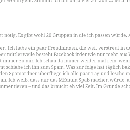
er wohin geht. Stimmt! Ich bin da ja viel zu faul! 😉 Mich t
ht nötig. Es gibt wohl 20 Gruppen in die ich passen würde
n. Ich habe ein paar Freudninnen, die weit verstreut in d
Aber mittlerweile besteht Facebook irdenwie nur mehr au
 immer zu mir. Ich schau da immer weider mal rein, wenn Z
mt schiebe ich ihn zum Spam. Was zur folge hat täglich be
en Spamordner überfliege ich alle paar Tag und lösche me
t an. Ich weiß, dass mir das MEdium Spaß machen würde, abe
kommentieren – und das braucht eh viel Zeit. Im Grunde scho