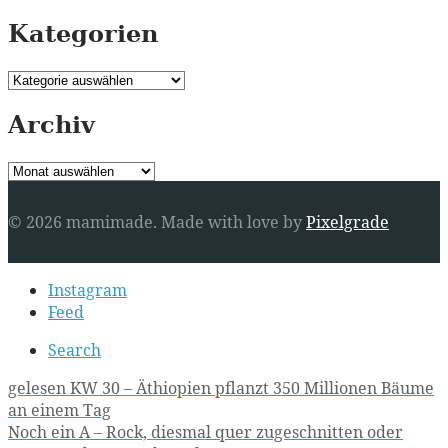
Kategorien
Kategorien
Archiv
Archiv
© 2026 mamimade.
Made with love by
Pixelgrade
Secondary
Instagram
navigation
Feed
Search
Post
gelesen KW 30 – Äthiopien pflanzt 350 Millionen Bäume
an einem Tag
navigation
Noch ein A – Rock, diesmal quer zugeschnitten oder