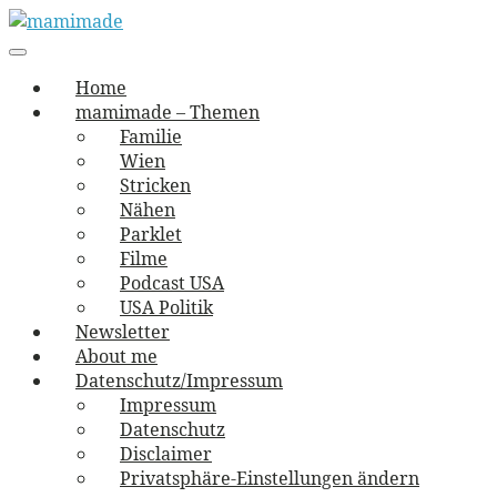
Skip
to
Main
vernäht und zugetextet
navigation
Menu
content
mamimade
Home
mamimade – Themen
Familie
Wien
Stricken
Nähen
Parklet
Filme
Podcast USA
USA Politik
Newsletter
About me
Datenschutz/Impressum
Impressum
Datenschutz
Disclaimer
Privatsphäre-Einstellungen ändern