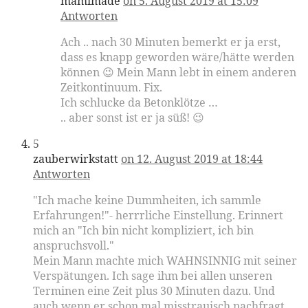
mamimade
on 5. August 2019 at 15:09
Antworten
Ach .. nach 30 Minuten bemerkt er ja erst,
dass es knapp geworden wäre/hätte werden
können 😉 Mein Mann lebt in einem anderen
Zeitkontinuum. Fix.
Ich schlucke da Betonklötze …
.. aber sonst ist er ja süß! 😉
5
zauberwirkstatt
on 12. August 2019 at 18:44
Antworten
"Ich mache keine Dummheiten, ich sammle
Erfahrungen!"- herrrliche Einstellung. Erinnert
mich an "Ich bin nicht kompliziert, ich bin
anspruchsvoll."
Mein Mann machte mich WAHNSINNIG mit seiner
Verspätungen. Ich sage ihm bei allen unseren
Terminen eine Zeit plus 30 Minuten dazu. Und
auch wenn er schon mal misstrauisch nachfragt,