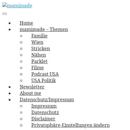
Skip
to
Main
vernäht und zugetextet
navigation
Menu
content
mamimade
Home
mamimade – Themen
Familie
Wien
Stricken
Nähen
Parklet
Filme
Podcast USA
USA Politik
Newsletter
About me
Datenschutz/Impressum
Impressum
Datenschutz
Disclaimer
Privatsphäre-Einstellungen ändern