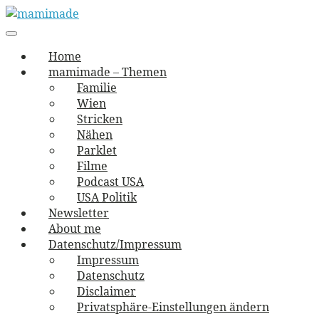
Skip
to
Main
vernäht und zugetextet
navigation
Menu
content
mamimade
Home
mamimade – Themen
Familie
Wien
Stricken
Nähen
Parklet
Filme
Podcast USA
USA Politik
Newsletter
About me
Datenschutz/Impressum
Impressum
Datenschutz
Disclaimer
Privatsphäre-Einstellungen ändern