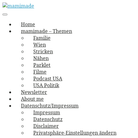
Skip
to
Main
vernäht und zugetextet
navigation
Menu
content
mamimade
Home
mamimade – Themen
Familie
Wien
Stricken
Nähen
Parklet
Filme
Podcast USA
USA Politik
Newsletter
About me
Datenschutz/Impressum
Impressum
Datenschutz
Disclaimer
Privatsphäre-Einstellungen ändern