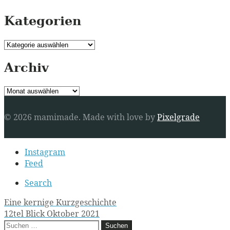
Kategorien
Kategorien
Archiv
Archiv
© 2026 mamimade.
Made with love by
Pixelgrade
Secondary
Instagram
navigation
Feed
Search
Post
Eine kernige Kurzgeschichte
12tel Blick Oktober 2021
navigation
Suchen