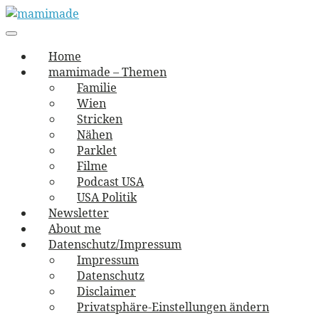
Skip
to
Main
vernäht und zugetextet
navigation
Menu
content
mamimade
Home
mamimade – Themen
Familie
Wien
Stricken
Nähen
Parklet
Filme
Podcast USA
USA Politik
Newsletter
About me
Datenschutz/Impressum
Impressum
Datenschutz
Disclaimer
Privatsphäre-Einstellungen ändern