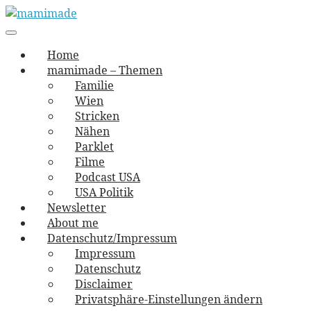
Skip
to
Main
vernäht und zugetextet
navigation
Menu
content
mamimade
Home
mamimade – Themen
Familie
Wien
Stricken
Nähen
Parklet
Filme
Podcast USA
USA Politik
Newsletter
About me
Datenschutz/Impressum
Impressum
Datenschutz
Disclaimer
Privatsphäre-Einstellungen ändern