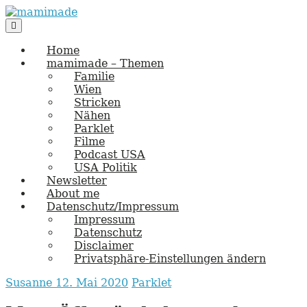
Skip
to
Main
vernäht und zugetextet
Menu
navigation
content
mamimade
Home
mamimade – Themen
Familie
Wien
Stricken
Nähen
Parklet
Filme
Podcast USA
USA Politik
Newsletter
About me
Datenschutz/Impressum
Impressum
Datenschutz
Disclaimer
Privatsphäre-Einstellungen ändern
Susanne
12. Mai 2020
Parklet