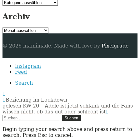
Kategorien
Archiv
Archiv
© 2026 mamimade.
Made with love by
Pixelgrade
Secondary
Instagram
navigation
Feed
Search
Post
Beziehung im Lockdown
navigation
gelesen KW 20 – Adele ist jetzt schlank und die Fans
wissen nicht, ob das gut oder schlecht ist
Suchen
nach:
Begin typing your search above and press return to
search. Press Esc to cancel.