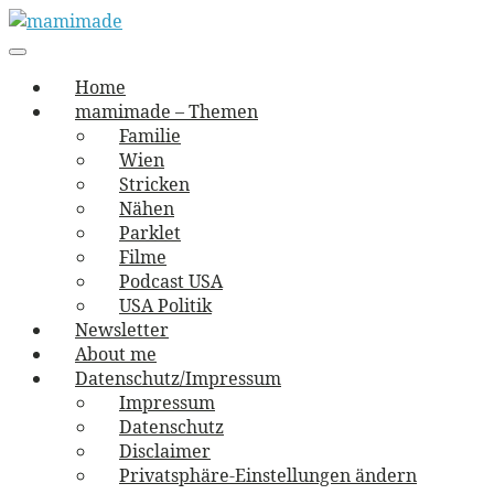
Skip
to
Main
vernäht und zugetextet
navigation
Menu
content
mamimade
Home
mamimade – Themen
Familie
Wien
Stricken
Nähen
Parklet
Filme
Podcast USA
USA Politik
Newsletter
About me
Datenschutz/Impressum
Impressum
Datenschutz
Disclaimer
Privatsphäre-Einstellungen ändern