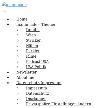
Skip
to
Main
vernäht und zugetextet
navigation
Menu
content
mamimade
Home
mamimade – Themen
Familie
Wien
Stricken
Nähen
Parklet
Filme
Podcast USA
USA Politik
Newsletter
About me
Datenschutz/Impressum
Impressum
Datenschutz
Disclaimer
Privatsphäre-Einstellungen ändern