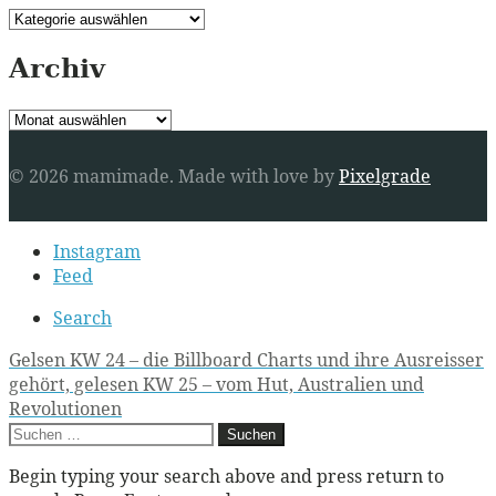
Kategorien
Archiv
Archiv
© 2026 mamimade.
Made with love by
Pixelgrade
Secondary
Instagram
navigation
Feed
Search
Post
Gelsen KW 24 – die Billboard Charts und ihre Ausreisser
gehört, gelesen KW 25 – vom Hut, Australien und
navigation
Revolutionen
Suchen
nach:
Begin typing your search above and press return to