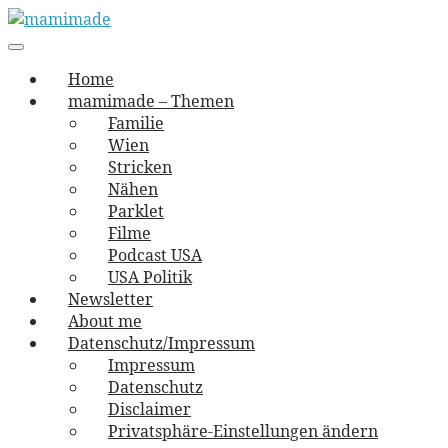
Skip
to
Main
vernäht und zugetextet
navigation
Menu
content
mamimade
Home
mamimade – Themen
Familie
Wien
Stricken
Nähen
Parklet
Filme
Podcast USA
USA Politik
Newsletter
About me
Datenschutz/Impressum
Impressum
Datenschutz
Disclaimer
Privatsphäre-Einstellungen ändern