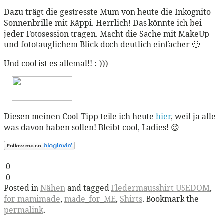
Dazu trägt die gestresste Mum von heute die Inkognito
Sonnenbrille mit Käppi. Herrlich! Das könnte ich bei
jeder Fotosession tragen. Macht die Sache mit MakeUp
und fototauglichem Blick doch deutlich einfacher 🙂
Und cool ist es allemal!! :-)))
Diesen meinen Cool-Tipp teile ich heute
hier
, weil ja alle
was davon haben sollen! Bleibt cool, Ladies! 😉
0
0
Posted in
Nähen
and tagged
Fledermausshirt USEDOM
,
for mamimade
,
made_for_ME
,
Shirts
. Bookmark the
permalink
.