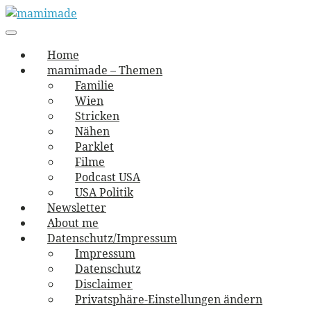
Skip
to
Main
vernäht und zugetextet
navigation
Menu
content
mamimade
Home
mamimade – Themen
Familie
Wien
Stricken
Nähen
Parklet
Filme
Podcast USA
USA Politik
Newsletter
About me
Datenschutz/Impressum
Impressum
Datenschutz
Disclaimer
Privatsphäre-Einstellungen ändern