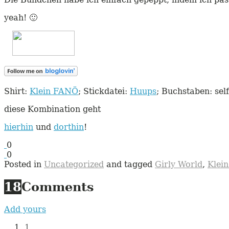
yeah! 🙂
Shirt:
Klein FANÖ
; Stickdatei:
Huups
; Buchstaben: sel
diese Kombination geht
hierhin
und
dorthin
!
0
0
Posted in
Uncategorized
and tagged
Girly World
,
Klei
18
Comments
Add yours
1