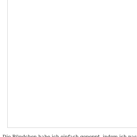
Die Bündchen habe ich einfach gepeppt, indem ich pas