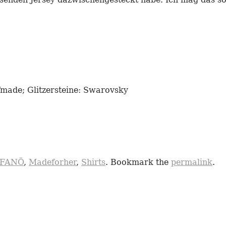
fmade; Glitzersteine: Swarovsky
nFANÖ
,
Madeforher
,
Shirts
. Bookmark the
permalink
.