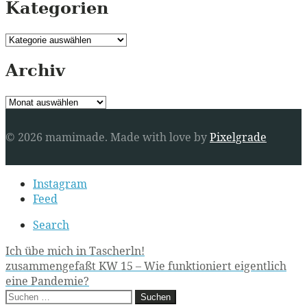
Kategorien
Kategorien
Archiv
Archiv
© 2026 mamimade.
Made with love by
Pixelgrade
Secondary
Instagram
navigation
Feed
Search
Post
Ich übe mich in Tascherln!
zusammengefaßt KW 15 – Wie funktioniert eigentlich
navigation
eine Pandemie?
Suchen