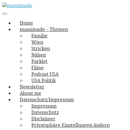
Skip
to
Main
vernäht und zugetextet
navigation
Menu
content
mamimade
Home
mamimade – Themen
Familie
Wien
Stricken
Nähen
Parklet
Filme
Podcast USA
USA Politik
Newsletter
About me
Datenschutz/Impressum
Impressum
Datenschutz
Disclaimer
Privatsphäre-Einstellungen ändern